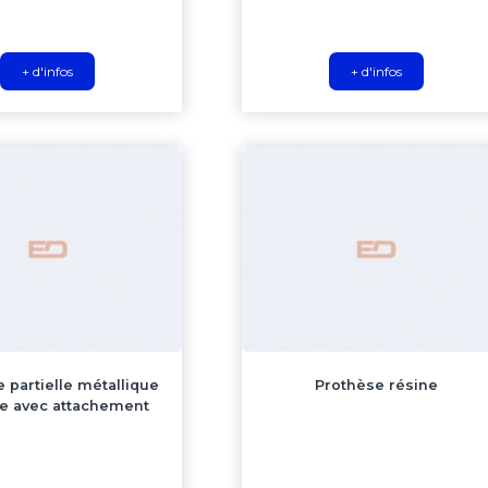
+ d'infos
+ d'infos
 partielle métallique
Prothèse résine
te avec attachement