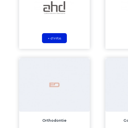
+ d'infos
Orthodontie
Go