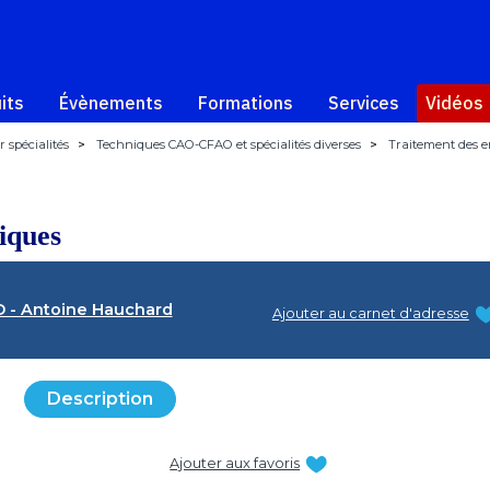
its
Évènements
Formations
Services
Vidéos
 spécialités
>
Techniques CAO-CFAO et spécialités diverses
>
Traitement des 
iques
 - Antoine Hauchard
Ajouter au carnet d'adresse
Description
Ajouter aux favoris