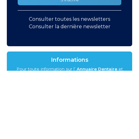
Consulter toutes les newsletters
Consulter la dernière newsletter
Informations
Pour toute information sur l’
Annuaire Dentaire
et
son site web,
contactez-nous.
L'Annuaire Dentaire
édition papier
Vous souhaitez recevoir un ou plusieurs
exemplaires de l'Annuaire Dentaire ?
Vous pouvez commander directement en imprimant