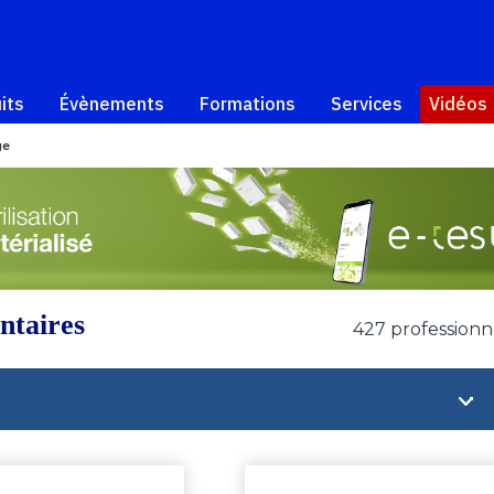
its
Évènements
Formations
Services
Vidéos
ge
ntaires
427 professionn