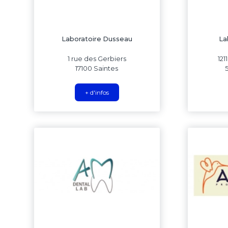
Laboratoire Dusseau
La
1 rue des Gerbiers
121
17100 Saintes
+ d'infos