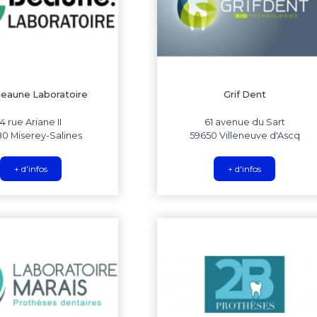
Beaune Laboratoire
Grif Dent
4 rue Ariane II
61 avenue du Sart
0 Miserey-Salines
59650 Villeneuve d'Ascq
+ d'infos
+ d'infos