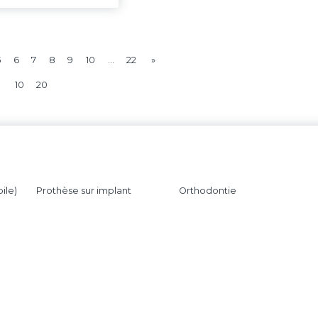
5
6
7
8
9
10
…
22
»
10
20
ile)
Prothèse sur implant
Orthodontie
Hauts-de-france
Occitanie