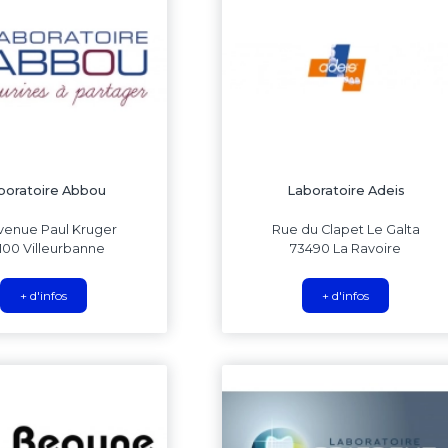
boratoire Abbou
Laboratoire Adeis
venue Paul Kruger
Rue du Clapet Le Galta
100 Villeurbanne
73490 La Ravoire
+ d'infos
+ d'infos