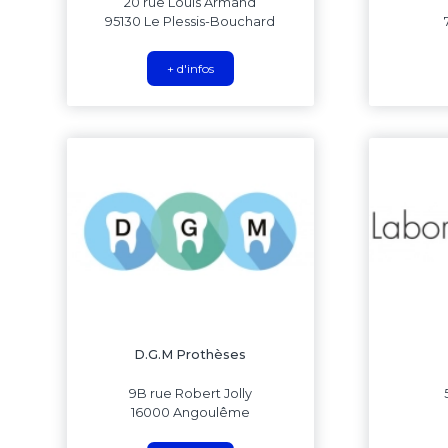
20 rue Louis Armand
95130 Le Plessis-Bouchard
+ d'infos
D.G.M Prothèses
9B rue Robert Jolly
16000 Angoulême