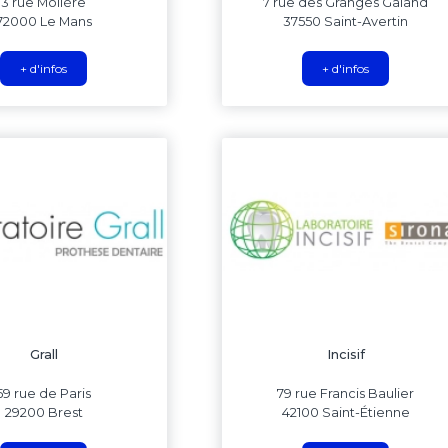
3 rue Molière
7 rue des Granges Galand
72000 Le Mans
37550 Saint-Avertin
+ d'infos
+ d'infos
Grall
Incisif
59 rue de Paris
79 rue Francis Baulier
29200 Brest
42100 Saint-Étienne