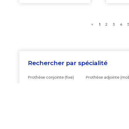
«
1
2
3
4
Rechercher par spécialité
Prothèse conjointe (fixe)
Prothèse adjointe (mob
Rechercher par Localisation
Auvergne-rhône-alpes
Corse