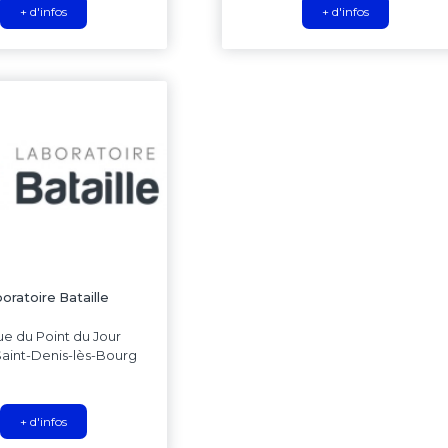
+ d'infos
+ d'infos
oratoire Bataille
ue du Point du Jour
aint-Denis-lès-Bourg
+ d'infos