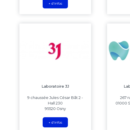
+ d'infos
Laboratoire 3J
Lab
9 chaussée Jules César Bât 2 -
267 r
Hall 230
01000 S
95520 Osny
+ d'infos