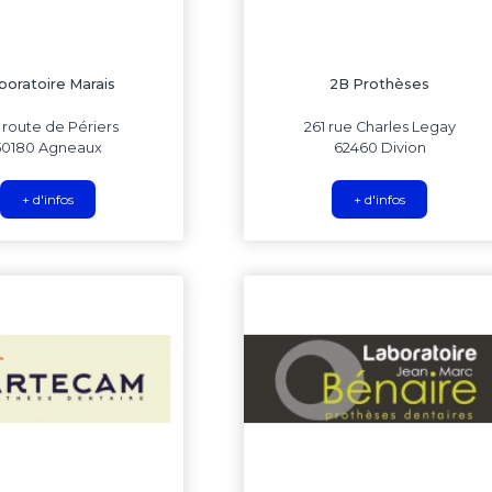
boratoire Marais
2B Prothèses
1 route de Périers
261 rue Charles Legay
50180 Agneaux
62460 Divion
+ d'infos
+ d'infos