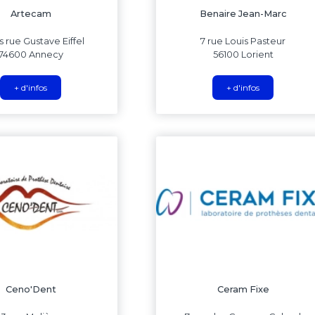
Artecam
Benaire Jean-Marc
s rue Gustave Eiffel
7 rue Louis Pasteur
74600 Annecy
56100 Lorient
+ d'infos
+ d'infos
Ceno'Dent
Ceram Fixe