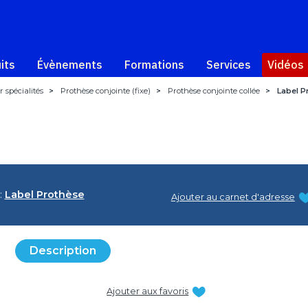
its
Évènements
Formations
Services
Vidéos
 spécialités
>
Prothèse conjointe (fixe)
>
Prothèse conjointe collée
>
Label P
:
Label Prothèse
Ajouter au carnet d'adresse
Description
Ajouter aux favoris