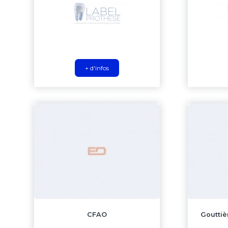
+ d'infos
CFAO
Gouttiè