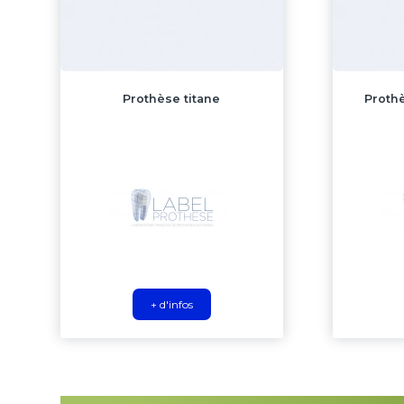
Prothèse titane
Proth
+ d'infos