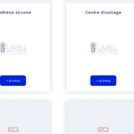
othèse zircone
Centre d'usinage
+ d'infos
+ d'infos