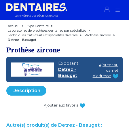
Accueil
>
Expo Dentaire
>
Laboratoires de prothèses dentaires par spécialités
>
Techniques CAO-CFAO et spécialités diverses
>
Prothèse zircone
>
Detrez - Beauget
Prothèse zircone
Exposant :
Ajouter au
Detrez -
carnet
Beauget
d'adresse
Description
Ajouter aux favoris
Autre(s) produit(s) de Detrez - Beauget :