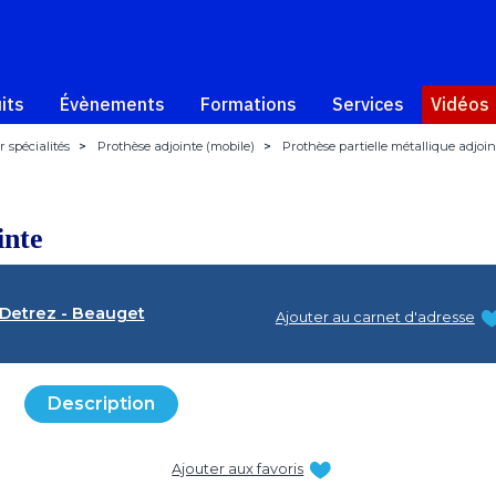
its
Évènements
Formations
Services
Vidéos
 spécialités
>
Prothèse adjointe (mobile)
>
Prothèse partielle métallique adjoin
inte
Detrez - Beauget
Ajouter au carnet d'adresse
Description
Ajouter aux favoris