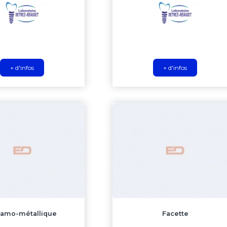
+ d'infos
+ d'infos
amo-métallique
Facette