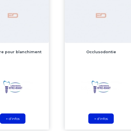
re pour blanchiment
Occlusodontie
+ d'infos
+ d'infos