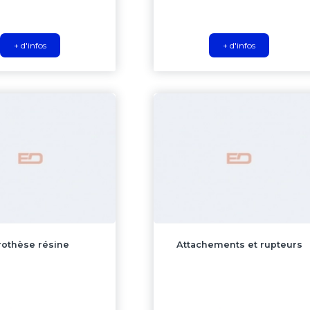
+ d'infos
+ d'infos
rothèse résine
Attachements et rupteurs