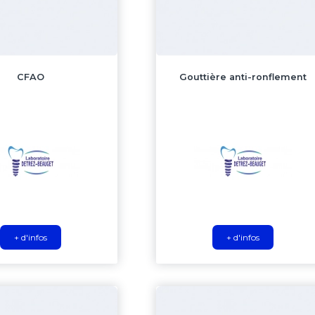
CFAO
Gouttière anti-ronflement
+ d'infos
+ d'infos