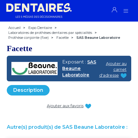
Accueil
>
Expo Dentaire
>
Laboratoires de prothèses dentaires par spécialités
>
Prothèse conjointe (fixe)
>
Facette
>
SAS Beaune Laboratoire
Facette
Exposant :
SAS
Ajouter au
Beaune
carnet
Laboratoire
d'adresse
Description
Ajouter aux favoris
Autre(s) produit(s) de SAS Beaune Laboratoire :