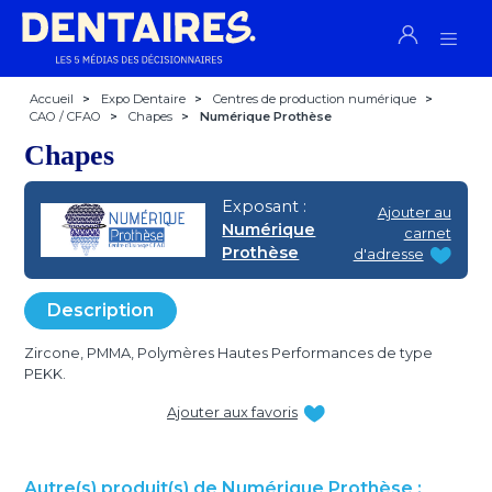
Accueil
>
Expo Dentaire
>
Centres de production numérique
>
CAO / CFAO
>
Chapes
>
Numérique Prothèse
Chapes
Exposant :
Ajouter au
Numérique
carnet
Prothèse
d'adresse
Description
Zircone, PMMA, Polymères Hautes Performances de type
PEKK.
Ajouter aux favoris
Autre(s) produit(s) de Numérique Prothèse :