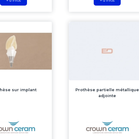
+ d'infos
+ d'infos
hèse sur implant
Prothèse partielle métalliqu
adjointe