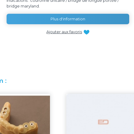
Indications : couronne unitaire / bridge de longue portée /
bridge maryland.
Plus d'information
Ajouter aux favoris
 :