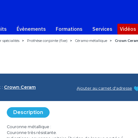
its
Évènements
Formations
Services
Vidéos
 spécialités
>
Prothèse conjointe (fixe)
>
Céramo-métallique
>
Crown Cera
 :
Crown Ceram
Ajouter au carnet d'adresse
Description
Couronne métallique :
Couronne très résistante.