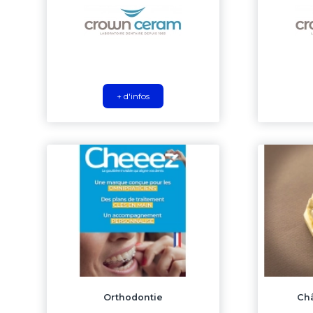
+ d'infos
Orthodontie
Châ