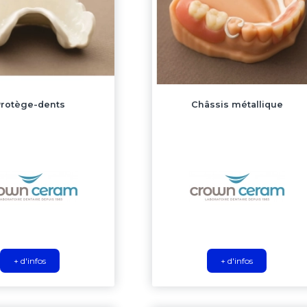
Protège-dents
Châssis métallique
+ d'infos
+ d'infos